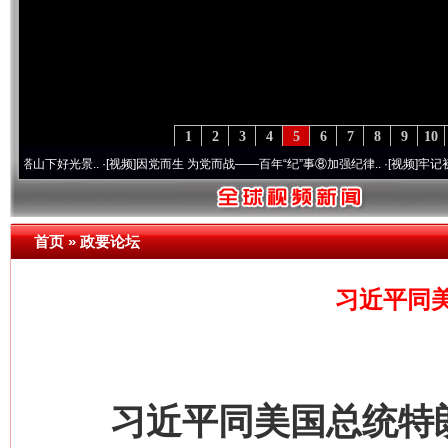
1
2
3
4
5
6
7
8
9
10
·[视频]
因党而生 为党而战——百年“纪”事⑧加强纪律..
·[视频]
牢记初心使命 奋进复兴征
首页
»
政要论坛
习近平同
习近平同美国总统特