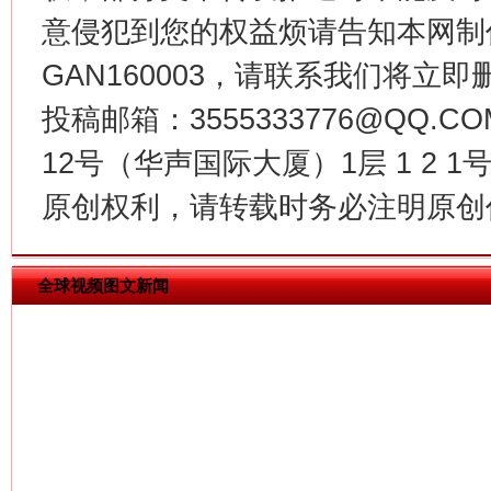
生
意侵犯到您的权益烦请告知本网制作采编
“刷贴”乱象丛生
GAN160003，请联系我们将立即删
投稿邮箱：3555333776@QQ
12号（华声国际大厦）1层 1 2
原创权利，请转载时务必注明原创作
全球视频图文新闻
揭批美国五大"原罪"
"炒