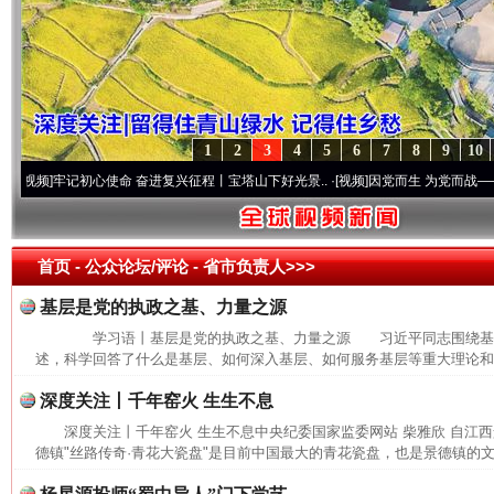
1
2
3
4
5
6
7
8
9
10
]
牢记初心使命 奋进复兴征程丨宝塔山下好光景..
·[视频]
因党而生 为党而战——百年“纪
首页
- 公众论坛/评论 -
省市负责人>>>
基层是党的执政之基、力量之源
学习语丨基层是党的执政之基、力量之源 习近平同志围绕基
述，科学回答了什么是基层、如何深入基层、如何服务基层等重大理论和实
深度关注丨千年窑火 生生不息
深度关注丨千年窑火 生生不息中央纪委国家监委网站 柴雅欣 自江
德镇"丝路传奇·青花大瓷盘"是目前中国最大的青花瓷盘，也是景德镇的文