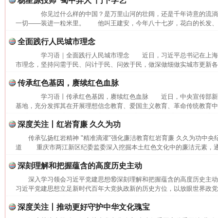
杨星源投师“蜀中异人”门下学艺
你见过什么样的中国？是万里山河的壮阔，还是千年诗意的流
一切——装进一粒米里。 他叫王建安，今年八十七岁，花白的长发、长
全面践行人民城市理念
学习语｜全面践行人民城市理念 近日，习近平总书记在上海
市理念，坚持问需于民、问计于民、问效于民，做深做细做实城市更新各项
传承红色基因，赓续红色血脉
学习语丨传承红色基因，赓续红色血脉 近日，中央宣传部新
基地，充分发挥其在开展理想信念教育、爱国主义教育、革命传统教育中的
网上购药对药下症？
深度关注丨红岩育廉 久久为功
传承弘扬红岩精神 "精准滴灌"强化廉洁教育红岩育廉 久久为功中央
道 重庆市两江新区纪委监委深入挖掘本土红色文化中的廉洁元素，通过
深刻理解和把握蕴含的高度历史主动
深入学习领会习近平党建思想⑯深刻理解和把握蕴含的高度历史主
习近平党建思想立足新时代百年大党执政新的历史方位，以放眼世界政党兴
深度关注丨推动更好守护中华文化瑰宝