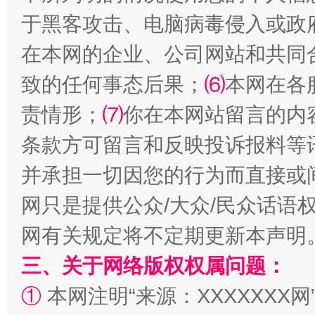
于黑客攻击、电脑病毒侵入或政
解纷+调解+退费，一次搞定
在本网的企业、公司网站和共同
致的任何事态后果；
⑹
本网在各
责情形；
⑺
你在本网站留言的内
条款方可留言和反映投诉报料等
并承担一切因您的行为而直接或
网只是提供公众/大众/民众话语
站台名比不上好声名
网有关规定将不定期更新本声明
三、关于网络版权权属问题：
①
本网注明“来源：XXXXXXX网