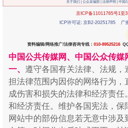
关于我们
|
公众采编部
|
法律声明
| 中国
京ICP备11011765号1至3
ICP许可证: 京B2-20251785
广
习近平的博鳌关键词
魏明亮
资料编辑/网络推广/法律咨询专线：
010-89525216
QQ
中国公共传媒网、中国公众传媒
一、
遵守各国有关法律、法规，
担法律范围内因你的网络行为，
成伤害和损失的法律和经济责任
和经济责任。维护各国宪法，保
生
“刷贴”乱象丛生
网站中的部份信息若无意中涉及