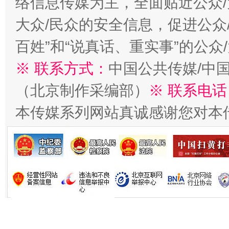
络信息传媒为主，全面贴近公众/
大众/民众的安全信息，促进公众
习近平的博鳌关键词
百姓”和“说真话、重实事”的公众
魏明亮
※ 联系方式：
中国公共传媒/中
（北京制作采编部）
※ 联系电话
本传媒系列网站真诚感谢您对本
生
“刷贴”乱象丛生