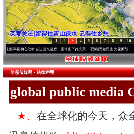
1
2
3
4
5
6
7
8
9
10
记初心使命 奋进复兴征程丨宝塔山下好光景..
·[视频]
因党而生 为党而战——百年“纪”事
信息传媒网
- 法律声明
global public media
★、
在全球化的今天，众