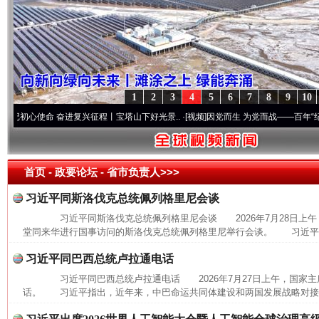
1
2
3
4
5
6
7
8
9
10
心使命 奋进复兴征程丨宝塔山下好光景..
·[视频]
因党而生 为党而战——百年“纪”事⑧加
首页
- 政要论坛 -
省市负责人>>>
习近平同斯洛伐克总统佩列格里尼会谈
习近平同斯洛伐克总统佩列格里尼会谈 2026年7月28日上午
堂同来华进行国事访问的斯洛伐克总统佩列格里尼举行会谈。 习近平指
习近平同巴西总统卢拉通电话
习近平同巴西总统卢拉通电话 2026年7月27日上午，国家主
话。 习近平指出，近年来，中巴命运共同体建设和两国发展战略对接取