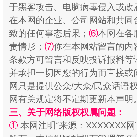
于黑客攻击、电脑病毒侵入或政
解纷+调解+退费，一次搞定
在本网的企业、公司网站和共同
致的任何事态后果；
⑹
本网在各
责情形；
⑺
你在本网站留言的内
条款方可留言和反映投诉报料等
并承担一切因您的行为而直接或
网只是提供公众/大众/民众话语
站台名比不上好声名
网有关规定将不定期更新本声明
三、关于网络版权权属问题：
①
本网注明“来源：XXXXXXX网