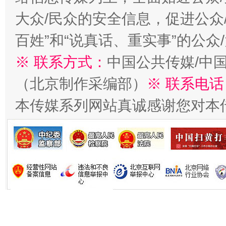
大众/民众的安全信息，促进公众
习近平的博鳌关键词
百姓”和“说真话、重实事”的公众
魏明亮
※ 联系方式：
中国公共传媒/中
（北京制作采编部）
※ 联系电话
本传媒系列网站真诚感谢您对本
生
“刷贴”乱象丛生