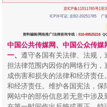
京ICP备11011765号1至3
ICP许可证: 京B2-20251785
广
习近平的博鳌关键词
魏明亮
资料编辑/网络推广/法律咨询专线：
010-89525216
QQ
中国公共传媒网、中国公众传媒
一、
遵守各国有关法律、法规，
担法律范围内因你的网络行为，
成伤害和损失的法律和经济责任
和经济责任。维护各国宪法，保
生
“刷贴”乱象丛生
网站中的部份信息若无意中涉及
在第一时间作出反映或更正。特