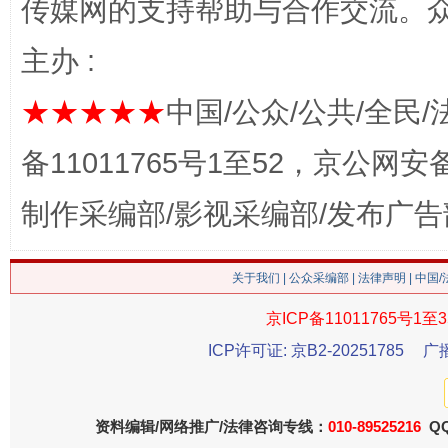
传媒网的支持帮助与合作交流。
主办 :
★★★★★
中国/公众/公共/全民/
备11011765号1至52，京公网安备：
这是一记警钟！
谢
制作采编部/影视采编部/发布广告
关于我们
|
公众采编部
|
法律声明
| 中国
京ICP备11011765号1至3
ICP许可证: 京B2-20251785
广
资料编辑/网络推广/法律咨询专线：
010-89525216
QQ