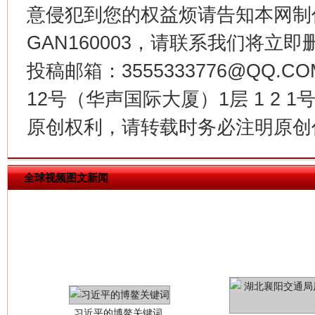
意侵犯到您的权益烦请告知本网制作采编
GAN160003，请联系我们将立即删
今
在谋一域中谋全局
投稿邮箱：3555333776@QQ
12号（华声国际大厦）1层 1 2
原创权利，请转载时务必注明原创作
全球视频图文新闻
习近平的博鳌关键词
魏明亮