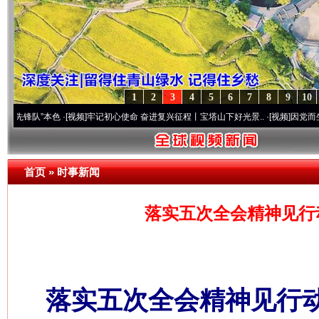
1
2
3
4
5
6
7
8
9
10
”本色
·[视频]
牢记初心使命 奋进复兴征程丨宝塔山下好光景..
·[视频]
因党而生 为党而战
首页
»
时事新闻
落实五次全会精神见行
落实五次全会精神见行