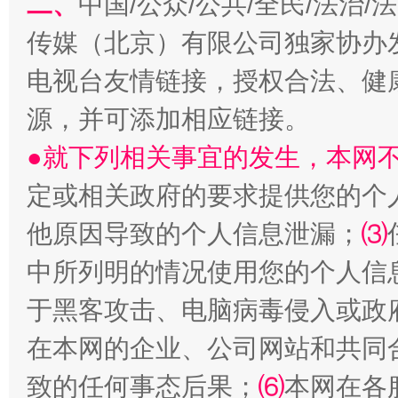
二、
中国/公众/公共/全民/法治
传媒（北京）有限公司独家协办
电视台友情链接，授权合法、健
生
“刷贴”乱象丛生
源，并可添加相应链接。
●就下列相关事宜的发生，本网
定或相关政府的要求提供您的个
他原因导致的个人信息泄漏；
⑶
中所列明的情况使用您的个人信
于黑客攻击、电脑病毒侵入或政
揭批美国五大"原罪"
"炒
在本网的企业、公司网站和共同
致的任何事态后果；
⑹
本网在各