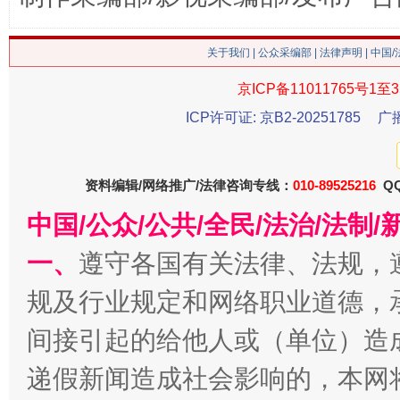
关于我们
|
公众采编部
|
法律声明
| 中国
这是一记警钟！
谢
京ICP备11011765号1至3
ICP许可证: 京B2-20251785
广
资料编辑/网络推广/法律咨询专线：
010-89525216
QQ
中国/公众/公共/全民/法治/法
一、
遵守各国有关法律、法规，
规及行业规定和网络职业道德，
今
在谋一域中谋全局
间接引起的给他人或（单位）造
递假新闻造成社会影响的，本网