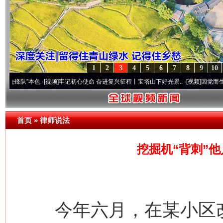
1
2
3
4
5
6
7
8
9
10
”本色
·[视频]
牢记初心使命 奋进复兴征程丨宝塔山下好光景..
·[视频]
因党而生 为党而战
首页
»
律师说法
挖掘机“背刺”
今年六月，在某小区改