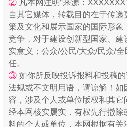
②
凡本网注明“来源：XXXXX
自其它媒体，转载目的在于传递
策及文化和展示国家的国际形象
漫山遍野的桃花与雪山、麦地、白藏房
除了
竞争，对于建设创新型国家、建
实意义；公众/公民/大众/民众
任。
③
如你所反映投诉报料和投稿的
法规或不文明用语，请谅解！如
容，涉及个人或单位版权和其它
经本网核实属实，有权先行撤除
招工难、用工荒背后
料的个人或单位，本网根据有关