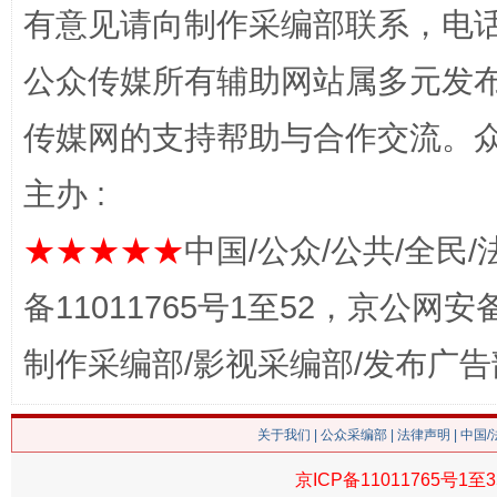
有意见请向制作采编部联系，电话：0
公众传媒所有辅助网站属多元发
网上购药对药下症？
传媒网的支持帮助与合作交流。
主办 :
★★★★★
中国/公众/公共/全民/
备11011765号1至52，京公网安备：
制作采编部/影视采编部/发布广告
这是一记警钟！
谢
关于我们
|
公众采编部
|
法律声明
| 中国
京ICP备11011765号1至3