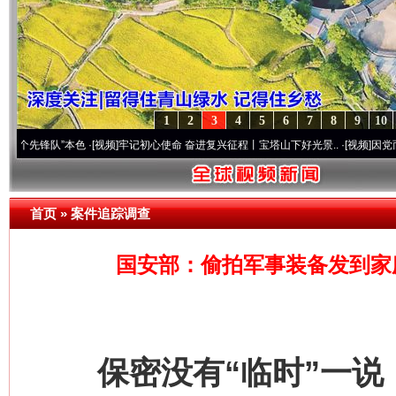
1
2
3
4
5
6
7
8
9
10
队”本色
·[视频]
牢记初心使命 奋进复兴征程丨宝塔山下好光景..
·[视频]
因党而生 为党而
首页
»
案件追踪调查
国安部：偷拍军事装备发到家
保密没有“临时”一说