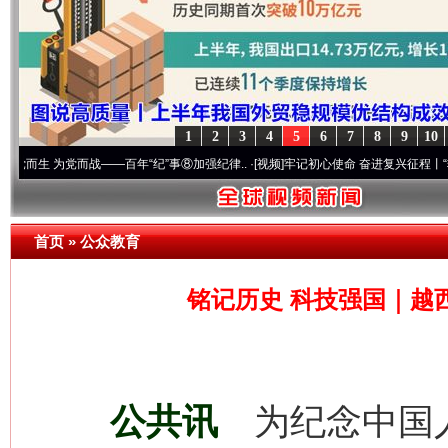
1
2
3
4
5
6
7
8
9
10
而战——百年“纪”事⑧加强纪律..
·[视频]
牢记初心使命 奋进复兴征程丨“转折之城”激荡.
首页
»
公众教育
铭记历史 科技强国｜越
公共讯
为纪念中国