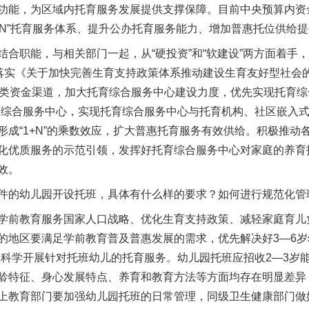
功能，为区域内托育服务发展提供支撑保障。目前中央预算内资
1+N”托育服务体系、提升公办托育服务能力、增加普惠托位供给
职能，与相关部门一起，从“硬投资”和“软建设”两方面着手
落实《关于加快完善生育支持政策体系推动建设生育友好型社会的
各类资金渠道，加大托育综合服务中心建设力度，优先实现托育综
育综合服务中心，实现托育综合服务中心与托育机构、社区嵌入
形成“1+N”的乘数效应，扩大普惠托育服务有效供给。积极推动
化优质服务的示范引领，发挥好托育综合服务中心对家庭的养育
效。
的幼儿园开设托班，具体有什么样的要求？如何进行规范化管
前教育服务国家人口战略、优化生育支持政策、减轻家庭育儿
的地区要满足学前教育普及普惠发展的需求，优先解决好3—6岁
是科学开展针对托班幼儿的托育服务。幼儿园托班应招收2—3岁能
龄特征、身心发展特点、养育和教育方法等方面均存在明显差异
上教育部门要加强幼儿园托班的日常管理，同级卫生健康部门做