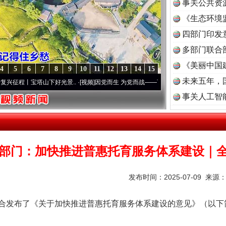
事关公共资
《生态环境
读
四部门印发
多部门联合
《美丽中国
4
5
6
7
8
9
10
11
12
13
14
15
未来五年，
宝塔山下好光景..
·[视频]
因党而生 为党而战——百年“纪”事⑧加强纪律..
·[视频]
牢记初
事关人工智
部门：加快推进普惠托育服务体系建设｜
发布时间：2025-07-09 来源
发布了《关于加快推进普惠托育服务体系建设的意见》（以下