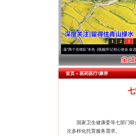
1
2
3
深刻改变雪域高原..
·[视频]
永葆“两个先锋队”本色
·[视频]
牢记初心使命 奋进复兴征程丨
首页
»
医药医疗/康养
七
国家卫生健康委等七部门联合
次多样化托育服务需求。