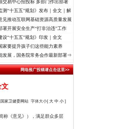
源交易中心招投标 多部门作出部署
监测“十五五”规划》发布｜全文｜解
意见推动互联网基础资源高质量发展
部署开展安全生产“打非治违”工作
建设“十五五”规划》印发｜全文
国家要提升孩子们这些能力素养
心使命 奋进复兴征程丨“转折之城”激荡..
·[视频]
牢记初心使命 奋进复兴征程丨红船起航处
能发展，国务院常务会作最新部署⇒
网络推广投稿请点击这里>>
全文
：
国家卫健委网站
字体大小[
大
中
小
]
简称《意见》），满足群众多层