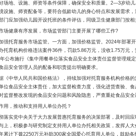
好场地、设施、师资等条件保障，确保安全和质量。2—3岁幼
境设施、师资配备等，要符合低龄幼儿的身心特点和发展需求，
部门应加强幼儿园开设托班的条件评估，同级卫生健康部门按相
场健康有序发展，市场监管部门主要开展了哪些工作?
托育服务市场监管。一方面，加强价格监管。2024年部署开
育机构价格违法案件36件，罚款5.86万元，没收1.75万元，
25年公布施行《集中用餐单位落实食品安全主体责任监督管理规
食品安全管理人员的配备和职责提出明确要求。
《中华人民共和国价格法》，持续加强对托育服务机构价格的
单位食品安全主体责任，加大监督检查力度，强化进货查验、食
时监督整改发现的食品安全问题和风险隐患，严查重处食品安全
用，推动和支持用人单位办托？
落实党中央关于大力发展普惠托育服务的决策部署，及时回应
与上，积极参与研究制定支持用人单位办托相关政策，发挥人大
累计下拨2250万元补助300家全国爱心托育用人单位，鼓励