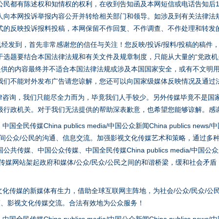
公民都有陈述权和知情权的权利，在收到告知函及本网短信或电话告知后1
人向本网投诉举报内容公开并转给相关部门和领导。如涉及到有关法律法
式的反映投诉报料投稿，本网保留不作回复、不作调查、不作处理和转发
稿已经发到，首先非常感谢您的信任与关注！您反映/投诉/报料/投稿的稿
选题要结合本国法律法规和有关文件及规章制度，只能从大量的“党政机关部
您提供的内容最终并不适合本国法律法规或涉及本国国家安全，或有不文明
我们不能对外发布广告请您谅解，您还可以向国家级媒体反映情况及通过
律咨询，我们只能尽全力而为，毕竟我们人手较少。另外传媒毕竟不是国
级行政机关。对于我们无法提供的帮助深表歉意，也希望您能够谅解。感
茶叶“炒上天”
hina publics media/中国公众新闻China publics news/中国法制
之间公众/公民的沟通、信息交流。加强影视文化传媒艺术和策略，通过多
、中国公众传媒、中国全民传媒China publics media/中国公众新闻Chi
tem news等传媒网站架起政府和媒体/公众/民众/公民之间的和谐桥梁，缓和
化传媒的新媒体有生力，借助全球互联网主阵地，为社会/公众/民众/公
策、影视文化传媒交流。合法有效地为公众服务！