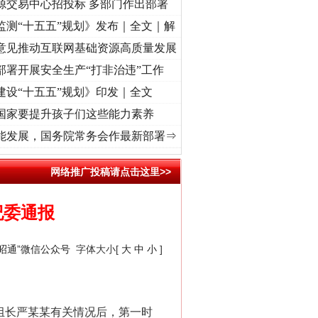
源交易中心招投标 多部门作出部署
监测“十五五”规划》发布｜全文｜解
意见推动互联网基础资源高质量发展
部署开展安全生产“打非治违”工作
建设“十五五”规划》印发｜全文
国家要提升孩子们这些能力素养
初心使命 奋进复兴征程丨“转折之城”激荡..
·[视频]
牢记初心使命 奋进复兴征程丨红船起航
能发展，国务院常务会作最新部署⇒
网络推广投稿请点击这里>>
纪委通报
廉昭通”微信公众号
字体大小[
大
中
小
]
组长严某某有关情况后，第一时