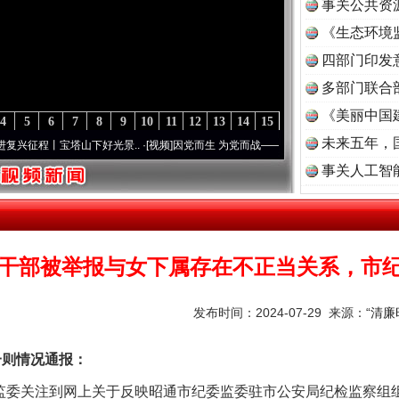
事关公共资
《生态环境
读
四部门印发
多部门联合
《美丽中国
4
5
6
7
8
9
10
11
12
13
14
15
未来五年，
丨宝塔山下好光景..
·[视频]
因党而生 为党而战——百年“纪”事⑧加强纪律..
·[视频]
牢记
事关人工智
干部被举报与女下属存在不正当关系，市
发布时间：2024-07-29 来源：
“清
则情况通报：
委关注到网上关于反映昭通市纪委监委驻市公安局纪检监察组