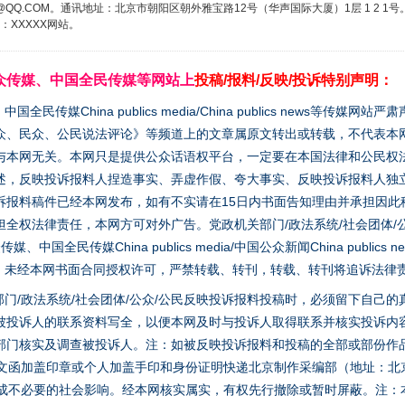
3776@QQ.COM。通讯地址：北京市朝阳区朝外雅宝路12号（华声国际大厦）1层 1 
XXXXX网站。
众传媒、中国全民传媒等网站上
投稿/报料/反映/投诉特别声明：
媒China publics media/China publics news等传媒网
众、民众、公民说法评论》等频道上的文章属原文转出或转载，不代表本
与本网无关。本网只是提供公众话语权平台，一定要在本国法律和公民权
述，反映投诉报料人捏造事实、弄虚作假、夸大事实、反映投诉报料人独
诉报料稿件已经本网发布，如有不实请在15日内书面告知理由并承担因此
全权法律责任，本网方可对外广告。党政机关部门/政法系统/社会团体/公
全民传媒China publics media/中国公众新闻China publics new
家版权。未经本网书面合同授权许可，严禁转载、转刊，转载、转刊将追诉法律
门/政法系统/社会团体/公众/公民反映投诉报料投稿时，必须留下自己
被投诉人的联系资料写全，以便本网及时与投诉人取得联系并核实投诉内
部门核实及调查被投诉人。注：如被反映投诉报料和投稿的全部或部份作
面文函加盖印章或个人加盖手印和身份证明快递北京制作采编部（地址：北
避免造成不必要的社会影响。经本网核实属实，有权先行撤除或暂时屏蔽。注