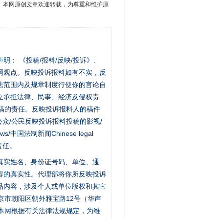
2 1号。本网原创文章欢迎转载，为尊重和维护原
站严肃声明： 《投稿/报料/反映/投诉》、
网观点。反映投诉报料如有不实，反
法范围内及规章制度行使你的言论自
立承担法律、民事、经济及侵权责
稿的责任。反映投诉报料人的稿件
众/公民反映投诉报料投稿的影视/
s/中国法制新闻Chinese legal
责任。
的真实姓名、身份证号码、单位、通
容的真实性。代理部将你所反映投诉
品内容，涉及个人或单位版权和其它
京市朝阳区朝外雅宝路12号（华声
：本网根据有关法律法规规定，为维