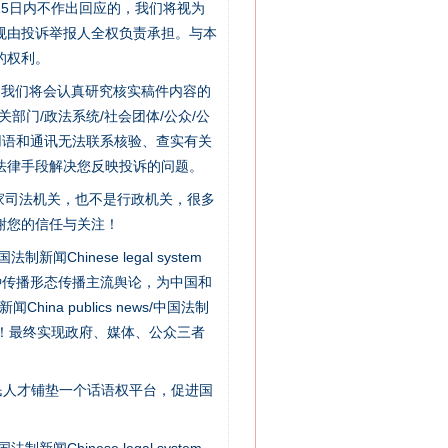
5日内不作出回应的，我们将视为
规由投诉举报人全权负责承担。与本
的权利。
件，我们将会认真研究核实稿件内容的
门/政法系统/社会团体/公众/公
用语和通讯无法联系核验、查实有关
法律手段解决您反映投诉的问题。
家司法机关，也不是行政机关，很多
“神药”背后的真相
谢您的信任与关注！
新闻Chinese legal system
种传播形态传播主流舆论，为中国和
na publics news/中国法制
社会矛盾！最终实现政府、媒体、公众三者
民人才铺垫一个话语权平台，促进国