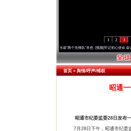
1
2
3
 深刻改变雪域高原..
·[视频]
永葆“两个先锋队”本色
·[视频]
牢记初心使命 奋进复兴征程
首页
»
舆情/呼声/维权
昭通一
昭通市纪委监委28日发布一
7月28日下午，昭通市纪委监