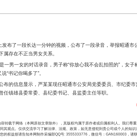
发布了一段长达一分钟的视频，公布了一段录音，举报昭通市
下属存在不正当男女关系。
一男一女的对话录音，男子称“你放心我不会乱拍照的”，女子称
又说“书记你喝多了”。
布的信息显示，严某某现任昭通市公安局党委委员、市纪委市
曾任镇雄县委常委、县纪委书记、县监委主任等职。
内容转载于网络（本网原创文章除外），其版权均属于原作者或归属权利人。我们尊
同其观点。仅供交流学习了解法律、法规、政策，如无意侵犯到贵公司或个人的知识
权益烦请告知本网制作采编部QQ号: 3555333776，微信号：GAN160003，请