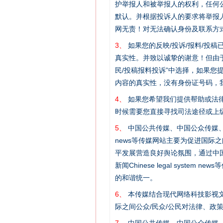
护举报人和被举报人的权利，任何
默认。并根据投诉人的要求将举报
网无责！对无法确认身份及联系方
3、
如果您的反映/投诉/报料/投
真实性。并致以诚挚的谢意！但由于
民/投稿报料投诉”中选择，如果
内容的真实性，没有身份证号码，
4、
如果您希望我们提供帮助或法
网上购药对药下症？
时候需要您直接寻找司法途径或上
5、
中国公共传媒、中国公众传媒、中国全民传媒C
news等传媒网站主要为促进国际
平发展营造良好舆论氛围，通过中国公共传媒
新闻Chinese legal sys
的和谐统一。
6、
本传媒结合现代网络科技影视文
际之间公众/民众/公民对法律、政