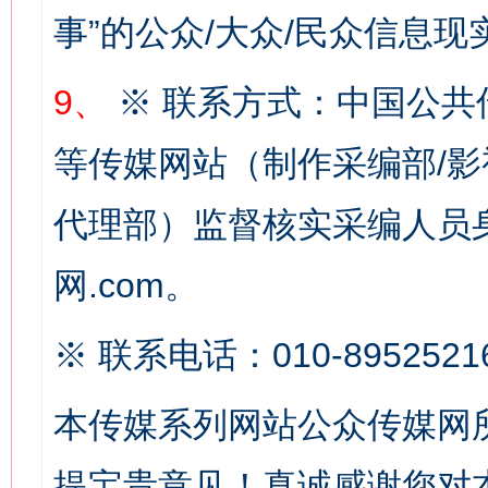
网上购药对药下症？
事”的公众/大众/民众信息现
9、
※ 联系方式：中国公共
等传媒网站（制作采编部/影
代理部）监督核实采编人员身
网.com。
这是一记警钟！
谢
※ 联系电话：010-8952521
本传媒系列网站公众传媒网
提宝贵意见！真诚感谢您对