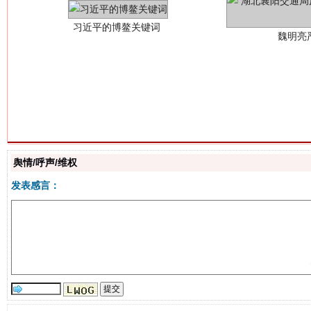
生
“刷贴”乱象丛生
舆情/呼声/维权
发表感言：
揭批美国五大"原罪"
"炒