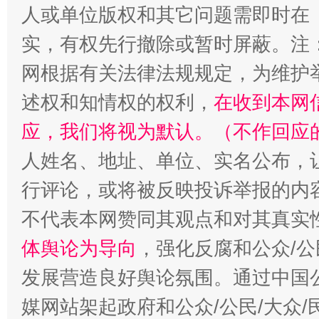
人或单位版权和其它问题需即时在
实，有权先行撤除或暂时屏蔽。注
网根据有关法律法规规定，为维护
述权和知情权的权利，
招工难、用工荒背后
在收到本网
应，我们将视为默认。（不作回应
人姓名、地址、单位、实名公布，让
行评论，或将被反映投诉举报的内
不代表本网赞同其观点和对其真实
体舆论为导向
，强化反腐和公众/公
发展营造良好舆论氛围。通过中国公
媒网站架起政府和公众/公民/大众