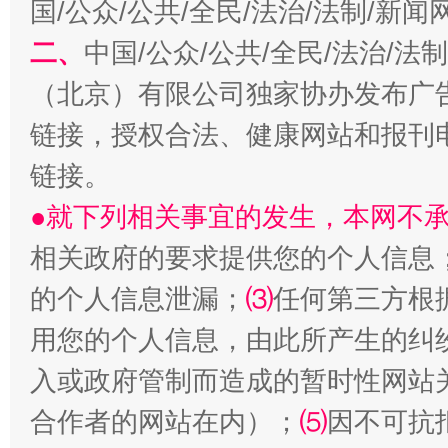
国/公众/公共/全民/法治/法制/新
二、
中国/公众/公共/全民/法治/
（北京）有限公司独家协办发布广
链接，授权合法、健康网站和报刊
生
“刷贴”乱象丛生
链接。
●就下列相关事宜的发生，本网不
相关政府的要求提供您的个人信息
的个人信息泄漏；
⑶
任何第三方根
用您的个人信息，由此所产生的纠
入或政府管制而造成的暂时性网站
揭批美国五大"原罪"
"炒
合作者的网站在内）；
⑸
因不可抗