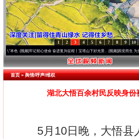
1
2
3
4
5
6
7
8
9
10
·[视频]
牢记初心使命 奋进复兴征程丨宝塔山下好光景..
·[视频]
因党而生 为党而战——百
首页
»
舆情/呼声/维权
湖北大悟百余村民反映身份
5月10日晚，大悟县